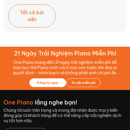
Tất cả bài
viết
21 Ngày Trải Nghiệm Piano Miễn Phí
One Piano mang đến 21 ngày trải nghiệm miễn phí để
bạn học thử Piano một cách trọn vẹn trước khi đưa ra
quyết định - minh bạch và không phát sinh chi phí ẩn.
Đăng ký ngay
Tư vấn miễn phí
One Piano
lắng nghe bạn!
Chúng tôi luôn trân trọng và mong đợi nhận được mọi ý kiến
đóng góp từ khách hàng để có thể nâng cấp trải nghiệm dịch
vụ tốt hơn nữa.