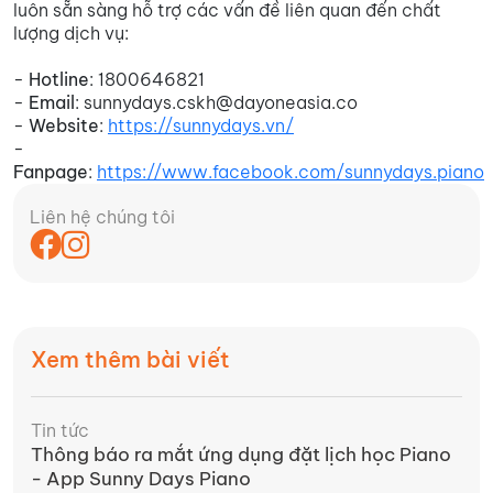
luôn sẵn sàng hỗ trợ các vấn đề liên quan đến chất
lượng dịch vụ:
-
Hotline
: 1800646821
-
Email
: sunnydays.cskh@dayoneasia.co
-
Website
:
https://sunnydays.vn/
-
Fanpage
:
https://www.facebook.com/sunnydays.piano
Liên hệ chúng tôi
Xem thêm bài viết
Tin tức
Thông báo ra mắt ứng dụng đặt lịch học Piano
- App Sunny Days Piano