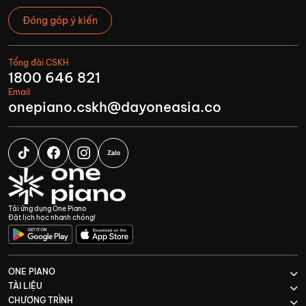
Đóng góp ý kiến
Tổng đài CSKH
1800 646 821
Email
onepiano.cskh@dayoneasia.co
Tải ứng dụng One Piano
Đặt lịch học nhanh chóng!
ONE PIANO
TÀI LIỆU
CHƯƠNG TRÌNH