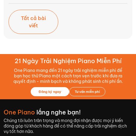
Tất cả bài
viết
21 Ngày Trải Nghiệm Piano Miễn Phí
One Piano mang đến 21 ngày trải nghiệm miễn phí để
bạn học thử Piano một cách trọn vẹn trước khi đưa ra
quyết định - minh bạch và không phát sinh chi phí ẩn.
Đăng ký ngay
Tư vấn miễn phí
One Piano
lắng nghe bạn!
Chúng tôi luôn trân trọng và mong đợi nhận được mọi ý kiến
đóng góp từ khách hàng để có thể nâng cấp trải nghiệm dịch
vụ tốt hơn nữa.