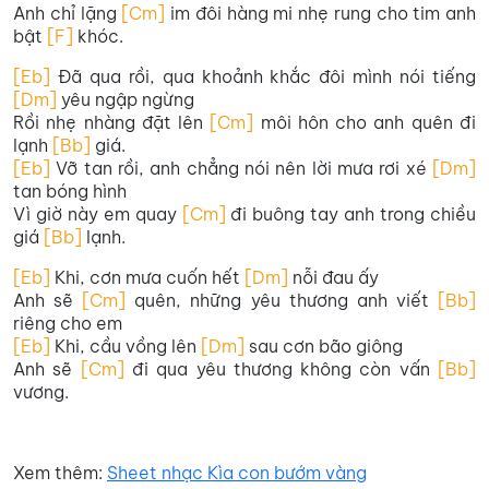
Anh chỉ lặng
[Cm]
im đôi hàng mi nhẹ rung cho tim anh
bật
[F]
khóc.
[Eb]
Đã qua rồi, qua khoảnh khắc đôi mình nói tiếng
[Dm]
yêu ngập ngừng
Rồi nhẹ nhàng đặt lên
[Cm]
môi hôn cho anh quên đi
lạnh
[Bb]
giá.
[Eb]
Vỡ tan rồi, anh chẳng nói nên lời mưa rơi xé
[Dm]
tan bóng hình
Vì giờ này em quay
[Cm]
đi buông tay anh trong chiều
giá
[Bb]
lạnh.
[Eb]
Khi, cơn mưa cuốn hết
[Dm]
nỗi đau ấy
Anh sẽ
[Cm]
quên, những yêu thương anh viết
[Bb]
riêng cho em
[Eb]
Khi, cầu vồng lên
[Dm]
sau cơn bão giông
Anh sẽ
[Cm]
đi qua yêu thương không còn vấn
[Bb]
vương.
Xem thêm:
Sheet nhạc Kìa con bướm vàng