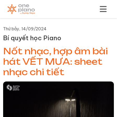
Thứ bảy, 14/09/2024
Bí quyết học Piano
Nốt nhạc, hợp âm bài
hát VẾT MƯA: sheet
nhạc chi tiết