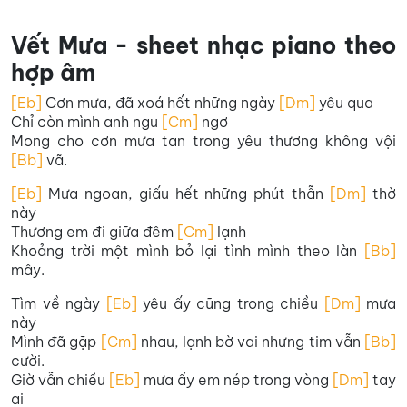
Vết Mưa - sheet nhạc piano theo
hợp âm
[Eb]
Cơn mưa, đã xoá hết những ngày
[Dm]
yêu qua
Chỉ còn mình anh ngu
[Cm]
ngơ
Mong cho cơn mưa tan trong yêu thương không vội
[Bb]
vã.
[Eb]
Mưa ngoan, giấu hết những phút thẫn
[Dm]
thờ
này
Thương em đi giữa đêm
[Cm]
lạnh
Khoảng trời một mình bỏ lại tình mình theo làn
[Bb]
mây.
Tìm về ngày
[Eb]
yêu ấy cũng trong chiều
[Dm]
mưa
này
Mình đã gặp
[Cm]
nhau, lạnh bờ vai nhưng tim vẫn
[Bb]
cười.
Giờ vẫn chiều
[Eb]
mưa ấy em nép trong vòng
[Dm]
tay
ai