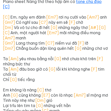
Piano sheet Nàng thơ theo hợp âm có
tone chủ đạo
[C]
[C]
Em, ngày em đánh
[Em7]
rơi nụ cười vào
[Am7]
anh
[Gm7]
Có nghĩ sau
[C7]
này em sẽ
[F]
chờ
[Dm]
Và vô tư cho đi hết
[G]
những ngây thơ
[A#] [G]
[C]
Anh, một người hát
[Em7]
mãi những điều mong
[Am7]
manh
[Gm7]
Lang thang tìm
[C7]
niềm vui đã
[F]
lỡ
[Dm7]
Chẳng buồn dặn lòng quên hết
[G]
những chơ vơ
Ta
[Am]
yêu nhau bằng nỗi
[G]
nhớ chưa khô trên
[F]
những bức thư
Ta
[Am]
đâu bao giờ có
[G]
lỗi khi không nghe
[F]
tim
chối từ
Chỉ
[G]
tiếc rằng
Em không là nàng
[C]
thơ
Anh
[G]
cũng không
[E7]
còn là nhạc
[Am7]
sĩ mộng mơ
Tình này nhẹ như
[Dm]
gió
Lại trĩu lên tim ta
[G]
những vết hằn
Tiếng yêu này mỏng
[C]
manh