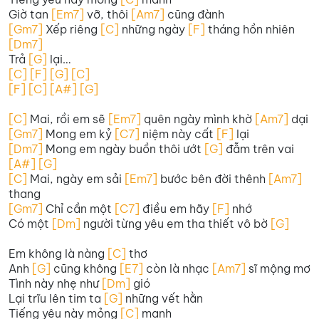
Giờ tan
[Em7]
vỡ, thôi
[Am7]
cũng đành
[Gm7]
Xếp riêng
[C]
những ngày
[F]
tháng hồn nhiên
[Dm7]
Trả
[G]
lại…
[C] [F] [G] [C]
[F] [C] [A#] [G]
[C]
Mai, rồi em sẽ
[Em7]
quên ngày mình khờ
[Am7]
dại
[Gm7]
Mong em kỷ
[C7]
niệm này cất
[F]
lại
[Dm7]
Mong em ngày buồn thôi ướt
[G]
đẫm trên vai
[A#] [G]
[C]
Mai, ngày em sải
[Em7]
bước bên đời thênh
[Am7]
thang
[Gm7]
Chỉ cần một
[C7]
điều em hãy
[F]
nhớ
Có một
[Dm]
người từng yêu em tha thiết vô bờ
[G]
Em không là nàng
[C]
thơ
Anh
[G]
cũng không
[E7]
còn là nhạc
[Am7]
sĩ mộng mơ
Tình này nhẹ như
[Dm]
gió
Lại trĩu lên tim ta
[G]
những vết hằn
Tiếng yêu này mỏng
[C]
manh