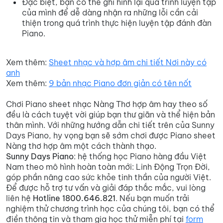
Đặc biệt, bạn có thể ghi hình lại quá trình luyện tập
của mình để dễ dàng nhận ra những lỗi cần cải
thiện trong quá trình thực hiện luyện tập đánh đàn
Piano.
Xem thêm:
Sheet nhạc và hợp âm chi tiết Nơi này có
anh
Xem thêm:
9 bản nhạc Piano đơn giản có tên nốt
Chơi Piano sheet nhạc Nàng Thơ hợp âm hay theo số
đều là cách tuyệt vời giúp bạn thư giãn và thể hiện bản
thân mình. Với những hướng dẫn chi tiết trên của Sunny
Days Piano, hy vọng bạn sẽ sớm chơi được Piano sheet
Nàng thơ hợp âm một cách thành thạo.
Sunny Days Piano
: hệ thống học Piano hàng đầu Việt
Nam theo mô hình hoàn toàn mới: Linh Động Trọn Đời,
góp phần nâng cao sức khỏe tinh thần của người Việt.
Để được hỗ trợ tư vấn và giải đáp thắc mắc, vui lòng
liên hệ
Hotline 1800.646.821
. Nếu bạn muốn trải
nghiệm thử chương trình học của chúng tôi, bạn có thể
điền thông tin và tham gia học thử miễn phí tại
form