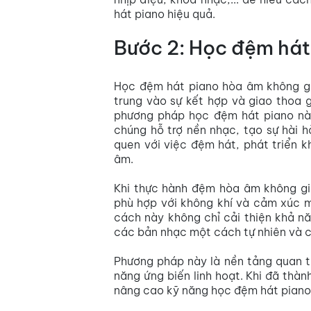
hát piano hiệu quả.
Bước 2: Học đệm hát
Học đệm hát piano hòa âm không gia
trung vào sự kết hợp và giao thoa g
phương pháp học đệm hát piano nà
chúng hỗ trợ nền nhạc, tạo sự hài h
quen với việc đệm hát, phát triển 
âm.
Khi thực hành đệm hòa âm không gi
phù hợp với không khí và cảm xúc 
cách này không chỉ cải thiện khả nă
các bản nhạc một cách tự nhiên và c
Phương pháp này là nền tảng quan t
năng ứng biến linh hoạt. Khi đã thà
nâng cao kỹ năng học đệm hát piano