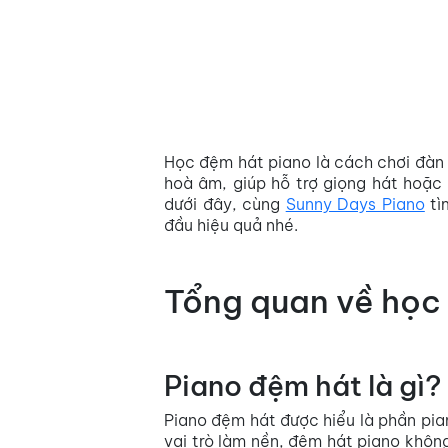
Học đệm hát piano là cách chơi đàn
hoà âm, giúp hỗ trợ giọng hát hoặc n
dưới đây, cùng
Sunny Days Piano
tì
đầu hiệu quả nhé.
Tổng quan về học
Piano đệm hát là gì?
Piano đệm hát được hiểu là phần pia
vai trò làm nền, đệm hát piano không