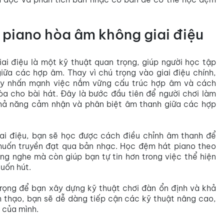
 piano hòa âm không giai điệu
i điệu là một kỹ thuật quan trọng, giúp người học tập
iữa các hợp âm. Thay vì chú trọng vào giai điệu chính,
y nhấn mạnh việc nắm vững cấu trúc hợp âm và cách
òa cho bài hát. Đây là bước đầu tiên để người chơi làm
khả năng cảm nhận và phân biệt âm thanh giữa các hợp
ai điệu, bạn sẽ học được cách điều chỉnh âm thanh để
muốn truyền đạt qua bản nhạc. Học đệm hát piano theo
ng nghe mà còn giúp bạn tự tin hơn trong việc thể hiện
uốn hút.
rọng để bạn xây dựng kỹ thuật chơi đàn ổn định và khả
nh thạo, bạn sẽ dễ dàng tiếp cận các kỹ thuật nâng cao,
 của mình.