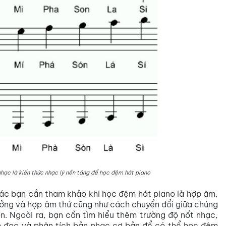
 nhạc là kiến thức nhạc lý nền tảng để học đệm hát piano
hác bạn cần tham khảo khi học đệm hát piano là hợp âm,
ưởng và hợp âm thứ cũng như cách chuyển đổi giữa chúng
n. Ngoài ra, bạn cần tìm hiểu thêm trường độ nốt nhạc,
ách đọc và phân tích bản nhạc cơ bản để có thể học đệm