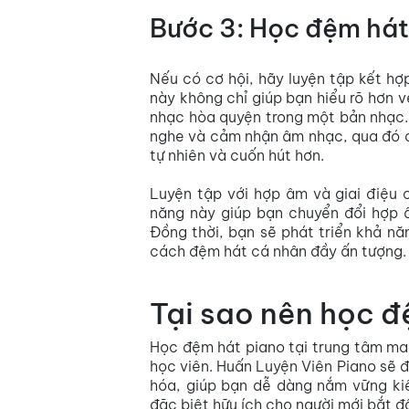
Bước 3: Học đệm hát 
Nếu có cơ hội, hãy luyện tập kết hợ
này không chỉ giúp bạn hiểu rõ hơn 
nhạc hòa quyện trong một bản nhạc. 
nghe và cảm nhận âm nhạc, qua đó c
tự nhiên và cuốn hút hơn.
Luyện tập với hợp âm và giai điệu c
năng này giúp bạn chuyển đổi hợp â
Đồng thời, bạn sẽ phát triển khả n
cách đệm hát cá nhân đầy ấn tượng.
Tại sao nên học đ
Học đệm hát piano tại trung tâm mang
học viên. Huấn Luyện Viên Piano sẽ đ
hóa, giúp bạn dễ dàng nắm vững kiế
đặc biệt hữu ích cho người mới bắt 