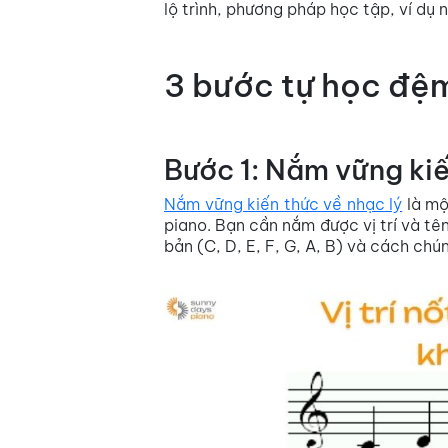
lộ trình, phương pháp học tập, ví dụ 
3 bước tự học đệm
Bước 1: Nắm vững kiế
Nắm vững kiến thức về nhạc lý
là mộ
piano. Bạn cần nắm được vị trí và tê
bản (C, D, E, F, G, A, B) và cách chú