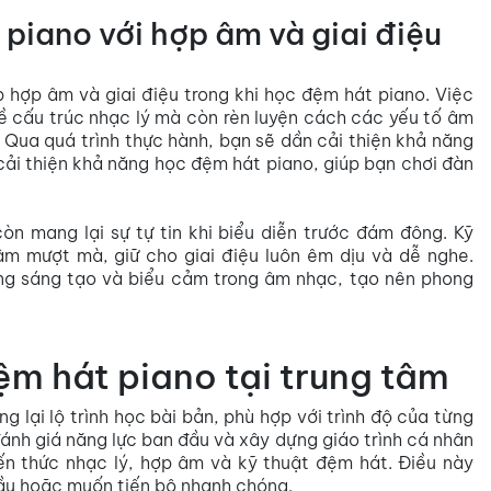
piano với hợp âm và giai điệu
p hợp âm và giai điệu trong khi học đệm hát piano. Việc
về cấu trúc nhạc lý mà còn rèn luyện cách các yếu tố âm
Qua quá trình thực hành, bạn sẽ dần cải thiện khả năng
ải thiện khả năng học đệm hát piano, giúp bạn chơi đàn
òn mang lại sự tự tin khi biểu diễn trước đám đông. Kỹ
m mượt mà, giữ cho giai điệu luôn êm dịu và dễ nghe.
ăng sáng tạo và biểu cảm trong âm nhạc, tạo nên phong
ệm hát piano tại trung tâm
 lại lộ trình học bài bản, phù hợp với trình độ của từng
ánh giá năng lực ban đầu và xây dựng giáo trình cá nhân
n thức nhạc lý, hợp âm và kỹ thuật đệm hát. Điều này
đầu hoặc muốn tiến bộ nhanh chóng.