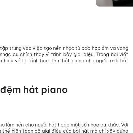
 tập trung vào việc tạo nền nhạc từ các hợp âm và vòng
hạc cụ chính thay vì trình bày giai điệu. Trong bài viết
m hiểu về lộ trình học đệm hát piano cho người mới bắt
 đệm hát piano
no làm nền cho người hát hoặc một số nhạc cụ khác. Với
 thể hiện toàn bộ giai điệu của bài hát mà chỉ xây dựng