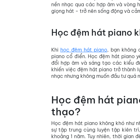
nền nhạc qua các hợp âm và vòng ho
giọng hát - trở nên sống động và cả
Học đệm hát piano kh
Khi
học đệm hát piano
, bạn không 
piano cổ điển. Học đệm hát piano y
đổi hợp âm và sáng tạo các kiểu đệ
khiến việc đệm hát piano trở thành l
nhạc nhưng không muốn đầu tư quá n
Học đệm hát pian
thạo?
Học đệm hát piano không khó như nh
sự tập trung cùng luyện tập kiên t
khoảng 1 năm. Tuy nhiên, thời gian 