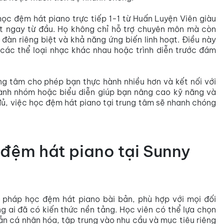
ọc đệm hát piano trực tiếp 1-1 từ Huấn Luyện Viên giàu
uật ngay từ đầu. Họ không chỉ hỗ trợ chuyên môn mà còn
đàn riêng biệt và khả năng ứng biến linh hoạt. Điều này
 các thể loại nhạc khác nhau hoặc trình diễn trước đám
ung tâm cho phép bạn thực hành nhiều hơn và kết nối với
ành nhóm hoặc biểu diễn giúp bạn nâng cao kỹ năng và
y đủ, việc học đệm hát piano tại trung tâm sẽ nhanh chóng
đệm hát piano tại Sunny
pháp học đệm hát piano bài bản, phù hợp với mọi đối
g ai đã có kiến thức nền tảng. Học viên có thể lựa chọn
n cá nhân hóa, tập trung vào nhu cầu và mục tiêu riêng