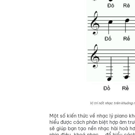
Vị trí nốt nhạc trên khuông
Một số kiến thức về nhạc lý piano k
hiểu được cách phân biệt hợp âm tr
sẽ giúp bạn tạo nền nhạc hài hoà hơ
nhịp điệu, khoá nhạc,... để hiểu c