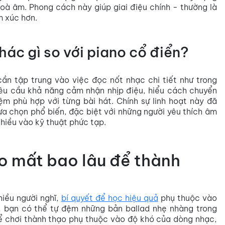
à âm. Phong cách này giúp giai điệu chính - thường là
m xúc hơn.
ác gì so với piano cổ điển?
cần tập trung vào việc đọc nốt nhạc chi tiết như trong
êu cầu khả năng cảm nhận nhịp điệu, hiểu cách chuyển
m phù hợp với từng bài hát. Chính sự linh hoạt này đã
ựa chọn phổ biến, đặc biệt với những người yêu thích âm
hiều vào kỹ thuật phức tạp.
o mất bao lâu để thành
iều người nghĩ,
bí quyết để học hiệu quả
phụ thuộc vào
rì, bạn có thể tự đệm những bản ballad nhẹ nhàng trong
để chơi thành thạo phụ thuộc vào độ khó của dòng nhạc,