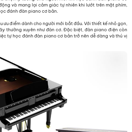
động và mang lại cảm giác tự nhiên khi lướt trên mặt phím,
học đánh đàn piano cơ bản.
u ưu điểm dành cho người mới bắt đầu. Với thiết kế nhỏ gọn,
dây thường xuyên như đàn cơ. Đặc biệt, đàn piano điện còn
iệc tự học đánh đàn piano cơ bản trở nên dễ dàng và thú vị