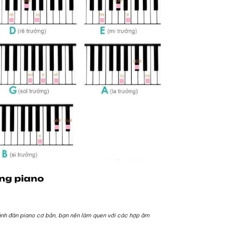
ánh đàn piano cơ bản, bạn nên làm quen với các hợp âm