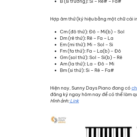
B (si trưởng): Si – Rê# – Fa#
Hợp âm thứ (ký hiệu bằng một chữ cái i
Cm (đô thứ): Đô – Mi(b) – Sol
Dm (rê thứ): Rê – Fa – La
Em (mi thứ): Mi – Sol – Si
Fm (fa thứ): Fa – La(b) – Đô
Gm (sol thứ): Sol – Si(b) – Rê
Am (la thứ): La – Đô – Mi
Bm (si thứ): Si – Rê – Fa#
Hiện nay, Sunny Days Piano đang có
ch
đăng ký ngay hôm nay để có thể làm q
Hình ảnh:
Link