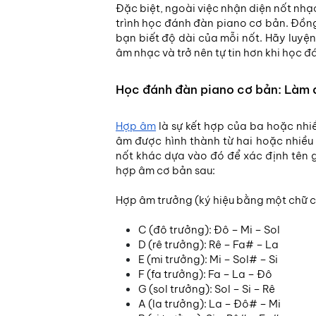
Đặc biệt, ngoài việc nhận diện nốt nhạ
trình học đánh đàn piano cơ bản. Đồng 
bạn biết độ dài của mỗi nốt. Hãy luyệ
âm nhạc và trở nên tự tin hơn khi học 
Học đánh đàn piano cơ bản: Làm 
Hợp âm
là sự kết hợp của ba hoặc nhi
âm được hình thành từ hai hoặc nhiều 
nốt khác dựa vào đó để xác định tên 
hợp âm cơ bản sau:
Hợp âm trưởng (ký hiệu bằng một chữ cá
C (đô trưởng): Đô – Mi – Sol
D (rê trưởng): Rê – Fa# – La
E (mi trưởng): Mi – Sol# – Si
F (fa trưởng): Fa – La – Đô
G (sol trưởng): Sol – Si – Rê
A (la trưởng): La – Đô# – Mi