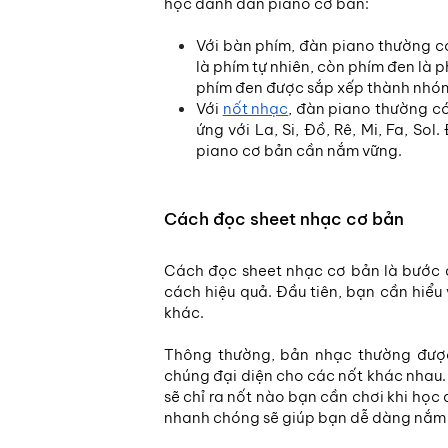
học đánh đàn piano cơ bản:
Với bàn phím, đàn piano thường c
là phím tự nhiên, còn phím đen là 
phím đen được sắp xếp thành nhóm
Với
nốt nhạc
, đàn piano thường có 
ứng với La, Si, Đồ, Rê, Mi, Fa, So
piano cơ bản cần nắm vững.
Cách đọc sheet nhạc cơ bản
Cách đọc sheet nhạc cơ bản là bước 
cách hiệu quả. Đầu tiên, bạn cần hiểu
khác.
Thông thường, bản nhạc thường được
chúng đại diện cho các nốt khác nhau
sẽ chỉ ra nốt nào bạn cần chơi khi học
nhanh chóng sẽ giúp bạn dễ dàng nắm b