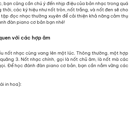
c, bạn cũng cần chú ý đến nhịp điệu của bản nhạc trong quá
thời, các ký hiệu như nốt tròn, nốt trắng, và nốt đen sẽ cho
n tập đọc nhạc thường xuyên để cải thiện khả năng cảm thụ
đánh đàn piano cơ bản bạn nhé!
quen với các hợp âm
ều nốt nhạc cùng vang lên một lúc. Thông thường, một hợp
quãng 3. Nốt nhạc chính, gọi là nốt chủ âm, là nốt mà các
gọi. Để học đánh đàn piano cơ bản, bạn cần nắm vững các
i in hoa):