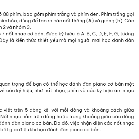
ó 88 phím, bao gồm phím trắng và phím đen. Phím trắng gọi
phím hóa, dùng để tạo ra các nốt thăng (#) và giáng (b). Các
 2 và nhóm 3.
7 nốt nhạc cơ bản, được ký hiệu là A, B, C, D, E, F, G, tương
l. Đây là kiến thức thiết yếu mà mọi người mới học đánh đàn
quan trọng để bạn có thể học đánh đàn piano cơ bản một
 về các ký hiệu, như nốt nhạc, phím và các ký hiệu âm nhạc
 viết trên 5 dòng kẻ, với mỗi dòng và khoảng cách giữa
. Nốt nhạc nằm trên dòng hoặc trong khoảng giữa các dòng
 đánh đàn piano cơ bản. Do đó, việc nhận diện các nốt nhạc
ắt giai điệu khi học đánh đàn piano cơ bản.