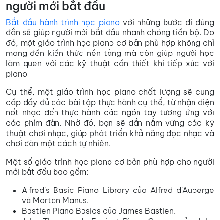
người mới bắt đầu
Bắt đầu hành trình học piano
với những bước đi đúng
đắn sẽ giúp người mới bắt đầu nhanh chóng tiến bộ. Do
đó, một giáo trình học piano cơ bản phù hợp không chỉ
mang đến kiến thức nền tảng mà còn giúp người học
làm quen với các kỹ thuật cần thiết khi tiếp xúc với
piano.
Cụ thể, một giáo trình học piano chất lượng sẽ cung
cấp đầy đủ các bài tập thực hành cụ thể, từ nhận diện
nốt nhạc đến thực hành các ngón tay tương ứng với
các phím đàn. Nhờ đó, bạn sẽ dần nắm vững các kỹ
thuật chơi nhạc, giúp phát triển khả năng đọc nhạc và
chơi đàn một cách tự nhiên.
Một số giáo trình học piano cơ bản phù hợp cho người
mới bắt đầu bao gồm:
Alfred's Basic Piano Library của Alfred d'Auberge
và Morton Manus.
Bastien Piano Basics của James Bastien.