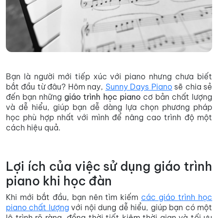
Bạn là người mới tiếp xúc với piano nhưng chưa biết
bắt đầu từ đâu? Hôm nay,
Sunny Days Piano
sẽ chia sẻ
đến bạn những
giáo trình học piano
cơ bản chất lượng
và dễ hiểu, giúp bạn dễ dàng lựa chọn phương pháp
học phù hợp nhất với mình để nâng cao trình độ một
cách hiệu quả.
Lợi ích của việc sử dụng giáo trình
piano khi học đàn
Khi mới bắt đầu, bạn nên tìm kiếm
các giáo trình học
piano chất lượng
với nội dung dễ hiểu, giúp bạn có một
lộ trình rõ ràng, đồng thời tiết kiệm thời gian và tối ưu