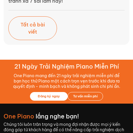
tránh xa 7 sai lầm này!
Tất cả bài
viết
21 Ngày Trải Nghiệm Piano Miễn Phí
One Piano mang đến 21 ngày trải nghiệm miễn phí để
bạn học thử Piano một cách trọn vẹn trước khi đưa ra
quyết định - minh bạch và không phát sinh chi phí ẩn.
Đăng ký ngay
Tư vấn miễn phí
One Piano
lắng nghe bạn!
Chúng tôi luôn trân trọng và mong đợi nhận được mọi ý kiến
đóng góp từ khách hàng để có thể nâng cấp trải nghiệm dịch