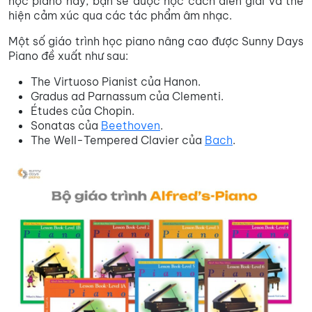
học piano này, bạn sẽ được học cách diễn giải và thể
hiện cảm xúc qua các tác phẩm âm nhạc.
Một số giáo trình học piano nâng cao được Sunny Days
Piano đề xuất như sau:
The Virtuoso Pianist của Hanon.
Gradus ad Parnassum của Clementi.
Études của Chopin.
Sonatas của
Beethoven
.
The Well-Tempered Clavier của
Bach
.