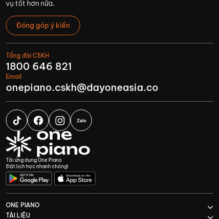
vụ tốt hơn nữa.
Đóng góp ý kiến
Tổng đài CSKH
1800 646 821
Email
onepiano.cskh@dayoneasia.co
Tải ứng dụng One Piano
Đặt lịch học nhanh chóng!
ONE PIANO
TÀI LIỆU