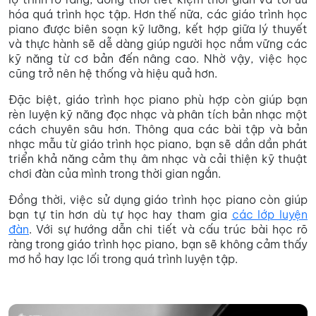
hóa quá trình học tập. Hơn thế nữa, các giáo trình học
piano được biên soạn kỹ lưỡng, kết hợp giữa lý thuyết
và thực hành sẽ dễ dàng giúp người học nắm vững các
kỹ năng từ cơ bản đến nâng cao. Nhờ vậy, việc học
cũng trở nên hệ thống và hiệu quả hơn.
Đặc biệt, giáo trình học piano phù hợp còn giúp bạn
rèn luyện kỹ năng đọc nhạc và phân tích bản nhạc một
cách chuyên sâu hơn. Thông qua các bài tập và bản
nhạc mẫu từ giáo trình học piano, bạn sẽ dần dần phát
triển khả năng cảm thụ âm nhạc và cải thiện kỹ thuật
chơi đàn của mình trong thời gian ngắn.
Đồng thời, việc sử dụng giáo trình học piano còn giúp
bạn tự tin hơn dù tự học hay tham gia
các lớp luyện
đàn
. Với sự hướng dẫn chi tiết và cấu trúc bài học rõ
ràng trong giáo trình học piano, bạn sẽ không cảm thấy
mơ hồ hay lạc lối trong quá trình luyện tập.